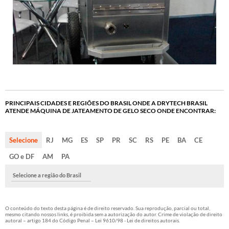
PRINCIPAIS CIDADES E REGIÕES DO BRASIL ONDE A DRYTECH BRASIL
ATENDE MÁQUINA DE JATEAMENTO DE GELO SECO ONDE ENCONTRAR:
Selecione
RJ
MG
ES
SP
PR
SC
RS
PE
BA
CE
GO e DF
AM
PA
Selecione a região do Brasil
O conteúdo do texto desta página é de direito reservado. Sua reprodução, parcial ou total,
mesmo citando nossos links, é proibida sem a autorização do autor. Crime de violação de direito
autoral – artigo 184 do Código Penal –
Lei 9610/98 - Lei de direitos autorais
.